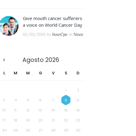
Give mouth cancer sufferers
a voice on World Cancer Day
02/02/2016
by
InnoCpo
in
News
Agosto
2026
L
M
M
G
V
S
D
1
2
3
4
5
6
7
8
9
10
11
12
13
14
15
16
17
18
19
20
21
22
23
24
25
26
27
28
29
30