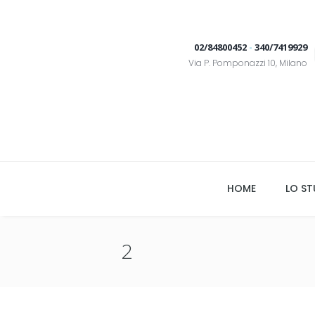
02/84800452
-
340/7419929
Via P. Pomponazzi 10, Milano
HOME
LO ST
2