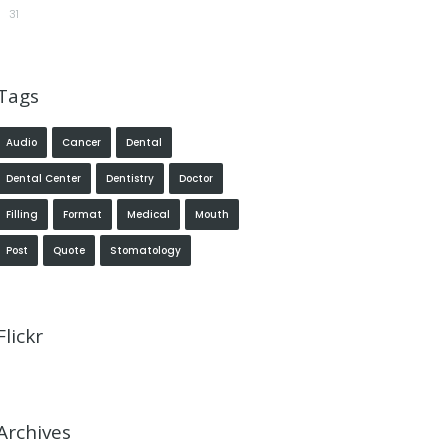
31
Tags
Audio
Cancer
Dental
Dental Center
Dentistry
Doctor
Filling
Format
Medical
Mouth
Post
Quote
Stomatology
Flickr
Archives