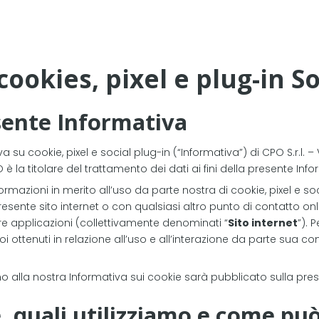
ookies, pixel e plug-in So
esente Informativa
su cookie, pixel e social plug-in (“Informativa”) di CPO S.r.l. – 
PO è la titolare del trattamento dei dati ai fini della presente Inf
rmazioni in merito all’uso da parte nostra di cookie, pixel e soci
resente sito internet o con qualsiasi altro punto di contatto onl
stre applicazioni (collettivamente denominati “
Sito internet
”). 
 ottenuti in relazione all’uso e all’interazione da parte sua con
 alla nostra Informativa sui cookie sarà pubblicato sulla pre
 quali utilizziamo e come può 