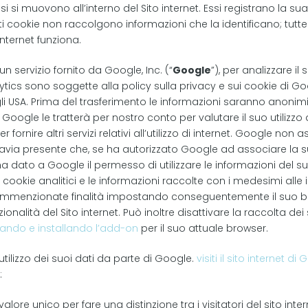
i si muovono all’interno del Sito internet. Essi registrano la sua 
uesti cookie non raccolgono informazioni che la identificano; tut
internet funziona.
n servizio fornito da Google, Inc. (“
Google
”), per analizzare il 
ics sono soggette alla policy sulla privacy e sui cookie di Go
 USA. Prima del trasferimento le informazioni saranno anonimiz
o, Google le tratterà per nostro conto per valutare il suo utilizzo 
per fornire altri servizi relativi all’utilizzo di internet. Google non
avia presente che, se ha autorizzato Google ad associare la s
a dato a Google il permesso di utilizzare le informazioni del
i cookie analitici e le informazioni raccolte con i medesimi all
le summenzionate finalità impostando conseguentemente il suo br
zionalità del Sito internet. Può inoltre disattivare la raccolta dei s
ando e installando l’add-on
per il suo attuale browser.
utilizzo dei suoi dati da parte di Google.
visiti il sito internet di
:
ore unico per fare una distinzione tra i visitatori del sito inter