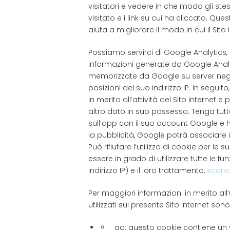
visitatori e vedere in che modo gli stess
visitato e i link su cui ha cliccato. Q
aiuta a migliorare il modo in cui il Sito 
Possiamo servirci di Google Analytics, u
informazioni generate da Google Analyt
memorizzate da Google su server negli
posizioni del suo indirizzo IP. In seguit
in merito all’attività del Sito internet e 
altro dato in suo possesso. Tenga tutt
sull’app con il suo account Google e h
la pubblicità, Google potrà associare 
Può rifiutare l’utilizzo di cookie per 
essere in grado di utilizzare tutte le fun
indirizzo IP) e il loro trattamento,
scaric
Per maggiori informazioni in merito all’
utilizzati sul presente Sito internet sono
_ga: questo cookie contiene un val