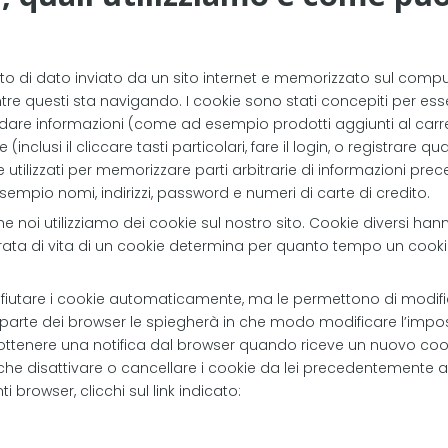
 di dato inviato da un sito internet e memorizzato sul compute
tre questi sta navigando. I cookie sono stati concepiti per e
cordare informazioni (come ad esempio prodotti aggiunti al carrel
e (inclusi il cliccare tasti particolari, fare il login, o registrare q
tilizzati per memorizzare parti arbitrarie di informazioni prec
pio nomi, indirizzi, password e numeri di carte di credito.
che noi utilizziamo dei cookie sul nostro sito. Cookie diversi ha
durata di vita di un cookie determina per quanto tempo un coo
ifiutare i cookie automaticamente, ma le permettono di modifi
r parte dei browser le spiegherà in che modo modificare l’imp
ttenere una notifica dal browser quando riceve un nuovo cooki
 disattivare o cancellare i cookie da lei precedentemente acc
 browser, clicchi sul link indicato: