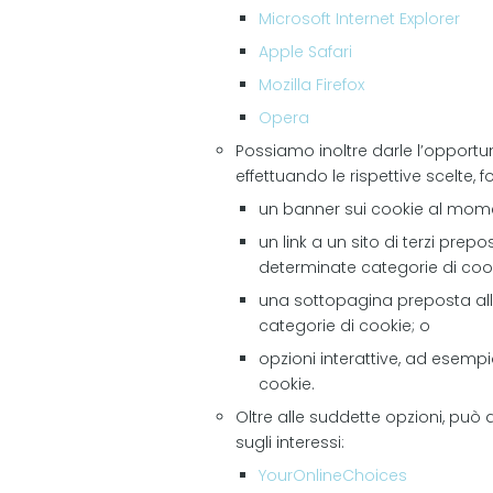
Microsoft Internet Explorer
Apple Safari
Mozilla Firefox
Opera
Possiamo inoltre darle l’opportun
effettuando le rispettive scelte, 
un banner sui cookie al momen
un link a un sito di terzi prep
determinate categorie di cook
una sottopagina preposta alla 
categorie di cookie; o
opzioni interattive, ad esempi
cookie.
Oltre alle suddette opzioni, può a
sugli interessi:
YourOnlineChoices