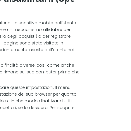
r o il dispositivo mobile dell’utente
ssere un meccanismo affidabile per
lo degli acquisti) o per registrare
uali pagine sono state visitate in
edentemente inserite dall’utente nei
nno finalità diverse, così come anche
kie rimane sul suo computer prima che
care queste impostazioni. Il menu
ostazione del suo browser per quanto
e e in che modo disattivare tutti i
ettati, se lo desidera. Per scoprire