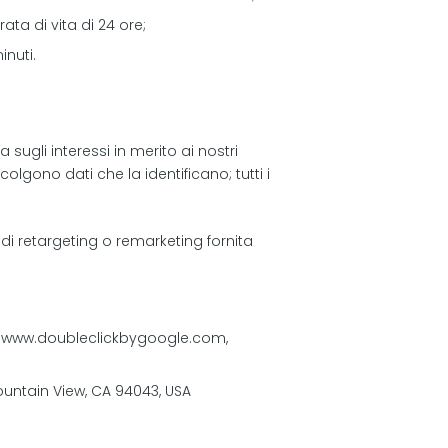
ata di vita di 24 ore;
inuti.
 sugli interessi in merito ai nostri
colgono dati che la identificano; tutti i
 di retargeting o remarketing fornita
nd, www.doubleclickbygoogle.com,
Mountain View, CA 94043, USA