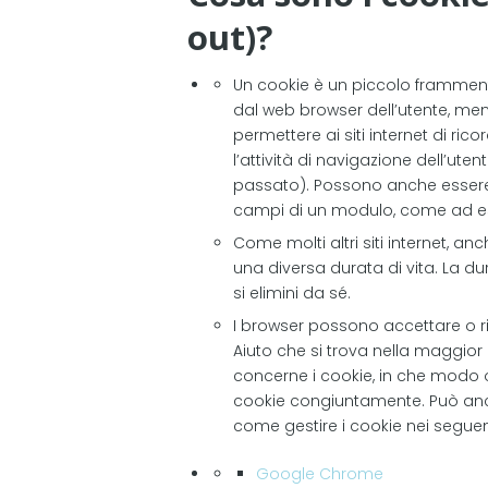
out)?
Un cookie è un piccolo frammento
dal web browser dell’utente, men
permettere ai siti internet di ri
l’attività di navigazione dell’utent
passato). Possono anche essere u
campi di un modulo, come ad esem
Come molti altri siti internet, an
una diversa durata di vita. La 
si elimini da sé.
I browser possono accettare o r
Aiuto che si trova nella maggio
concerne i cookie, in che modo o
cookie congiuntamente. Può anche
come gestire i cookie nei seguenti
Google Chrome