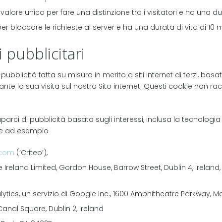
lore unico per fare una distinzione tra i visitatori e ha una dur
er bloccare le richieste al server e ha una durata di vita di 10 m
i pubblicitari
ubblicità fatta su misura in merito a siti internet di terzi, basata
ante la sua visita sul nostro Sito internet. Questi cookie non rac
arci di pubblicità basata sugli interessi, inclusa la tecnologia
come ad esempio
.com
(‘Criteo’),
e Ireland Limited, Gordon House, Barrow Street, Dublin 4, Irela
lytics, un servizio di Google Inc., 1600 Amphitheatre Parkway, 
anal Square, Dublin 2, Ireland