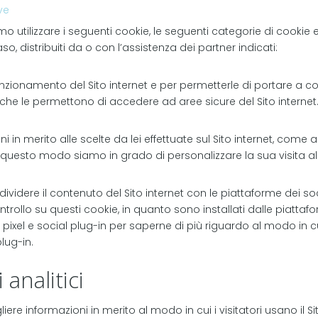
ve
mo utilizzare i seguenti cookie, le seguenti categorie di cookie
caso, distribuiti da o con l’assistenza dei partner indicati:
 funzionamento del Sito internet e per permetterle di portare a c
che le permettono di accedere ad aree sicure del Sito internet
i in merito alle scelte da lei effettuate sul Sito internet, come
In questo modo siamo in grado di personalizzare la sua visita al 
videre il contenuto del Sito internet con le piattaforme dei so
ollo su questi cookie, in quanto sono installati dalle piattafor
 pixel e social plug-in per saperne di più riguardo al modo in c
lug-in.
 analitici
re informazioni in merito al modo in cui i visitatori usano il Si