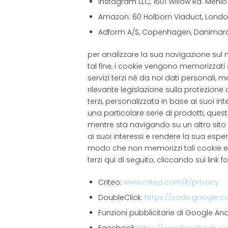
Instagram LLC, 1601 Willow Rd. Menlo
Amazon: 60 Holborn Viaduct, Londo
Adform A/S, Copenhagen, Danimar
per analizzare la sua navigazione sul no
tal fine, i cookie vengono memorizzati 
servizi terzi né da noi dati personali,
rilevante legislazione sulla protezione 
terzi, personalizzata in base ai suoi int
una particolare serie di prodotti, qu
mentre sta navigando su un altro sito 
ai suoi interessi e rendere la sua esper
modo che non memorizzi tali cookie e can
terzi qui di seguito, cliccando sui link for
Criteo:
www.criteo.com/it/privacy
DoubleClick:
https://code.google.c
Funzioni pubblicitarie di Google Ana