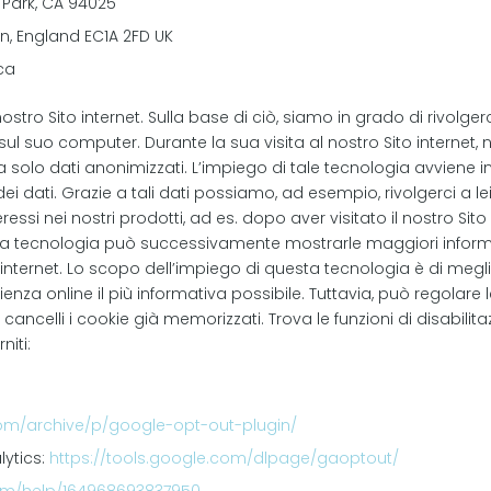
 Park, CA 94025
n, England EC1A 2FD UK
ca
stro Sito internet. Sulla base di ciò, siamo in grado di rivolgerc
sul suo computer. Durante la sua visita al nostro Sito internet, 
 ma solo dati anonimizzati. L’impiego di tale tecnologia avviene 
dei dati. Grazie a tali dati possiamo, ad esempio, rivolgerci a le
eressi nei nostri prodotti, ad es. dopo aver visitato il nostro Si
esta tecnologia può successivamente mostrarle maggiori inform
internet. Lo scopo dell’impiego di questa tecnologia è di meglio
ienza online il più informativa possibile. Tuttavia, può regolare
celli i cookie già memorizzati. Trova le funzioni di disabilitazi
niti:
om/archive/p/google-opt-out-plugin/
lytics:
https://tools.google.com/dlpage/gaoptout/