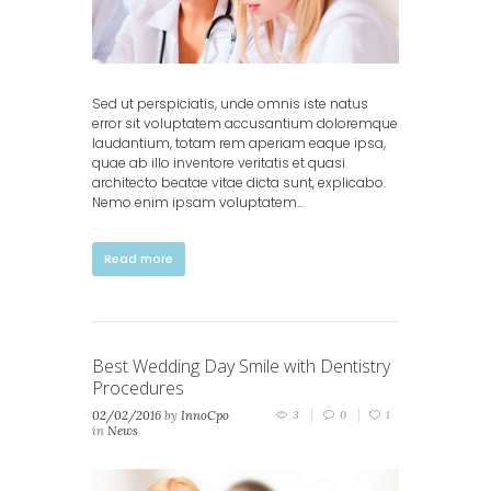
Sed ut perspiciatis, unde omnis iste natus
error sit voluptatem accusantium doloremque
laudantium, totam rem aperiam eaque ipsa,
quae ab illo inventore veritatis et quasi
architecto beatae vitae dicta sunt, explicabo.
Nemo enim ipsam voluptatem...
Read more
Best Wedding Day Smile with Dentistry
Procedures
02/02/2016
by
InnoCpo
3
0
1
in
News