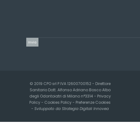
© 2019 CPO srl P.IVA 12600700152 - Direttore
Sanitario Dott. Alfonso Adriano Bosco Albo
degli Odontoiatri di Milano n°3314 -
Privacy
Policy
-
Cookies Policy
-
Preferenze Cookies
-
Sviluppato da Strategia Digitali Innovea