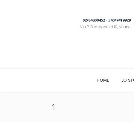
02/84800452
-
340/7419929
Via P. Pomponazzi 10, Milano
HOME
LO ST
1