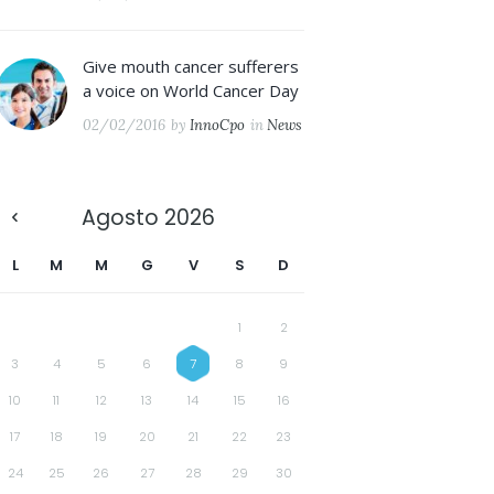
Give mouth cancer sufferers
a voice on World Cancer Day
02/02/2016
by
InnoCpo
in
News
Agosto
2026
L
M
M
G
V
S
D
1
2
3
4
5
6
7
8
9
10
11
12
13
14
15
16
17
18
19
20
21
22
23
24
25
26
27
28
29
30