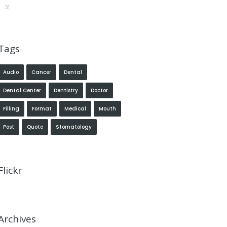
31
Tags
Audio
Cancer
Dental
Dental Center
Dentistry
Doctor
Filling
Format
Medical
Mouth
Post
Quote
Stomatology
Flickr
Archives