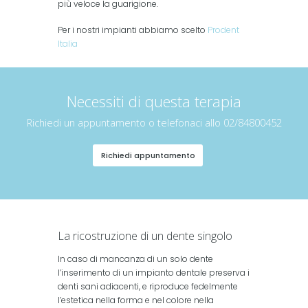
più veloce la guarigione.
Per i nostri impianti abbiamo scelto
Prodent
Italia
Necessiti di questa terapia
Richiedi un appuntamento o telefonaci allo 02/84800452
Richiedi appuntamento
La ricostruzione di un dente singolo
In caso di mancanza di un solo dente
l’inserimento di un impianto dentale preserva i
denti sani adiacenti, e riproduce fedelmente
l’estetica nella forma e nel colore nella