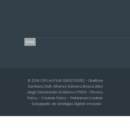
© 2019 CPO srl P.IVA 12600700152 - Direttore
Sanitario Dott. Alfonso Adriano Bosco Albo
degli Odontoiatri di Milano n°3314 -
Privacy
Policy
-
Cookies Policy
-
Preferenze Cookies
-
Sviluppato da Strategia Digitali Innovea