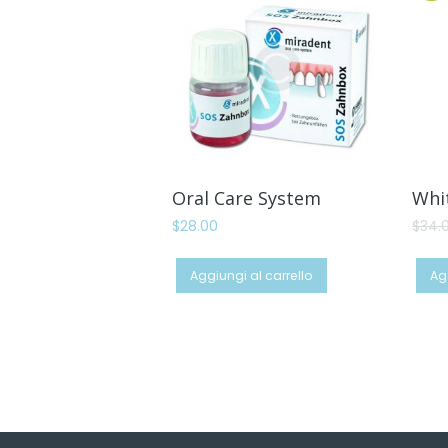
OFFER
TA!
Oral Care System
Whi
$
28.00
$
34.
Aggiungi al carrello
Ag