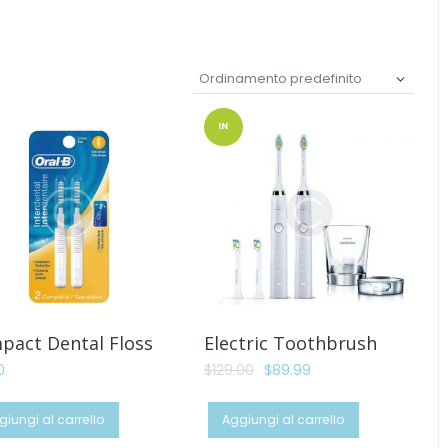
IN
OFFER
TA!
pact Dental Floss
Electric Toothbrush
Il
Il
0
$
129.00
$
89.99
prezzo
prezzo
originale
attuale
giungi al carrello
Aggiungi al carrello
era:
è: