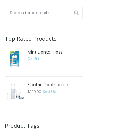
Top Rated Products
Mint Dental Floss
$
7.80
Electric Toothbrush
Il
Il
$
89.99
$
129.00
prezzo
prezzo
originale
attuale
era:
è:
$129.00.
$89.99.
Product Tags