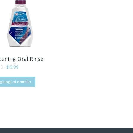
tening Oral Rinse
Il
Il
00
$
19.99
prezzo
prezzo
originale
attuale
giungi al carrello
era:
è:
$34.00.
$19.99.