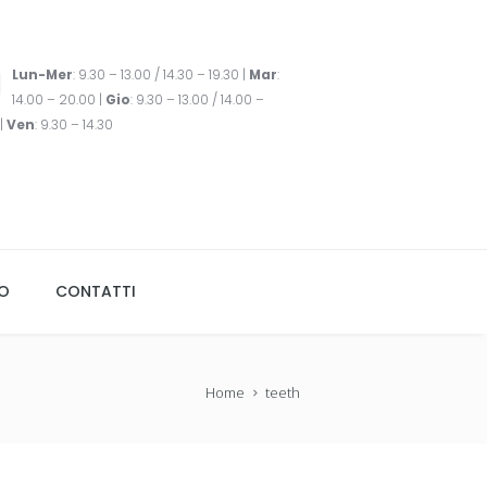
Lun-Mer
: 9.30 – 13.00 / 14.30 – 19.30 |
Mar
:
14.00 – 20.00 |
Gio
: 9.30 – 13.00 / 14.00 –
|
Ven
: 9.30 – 14.30
TO
CONTATTI
Home
teeth