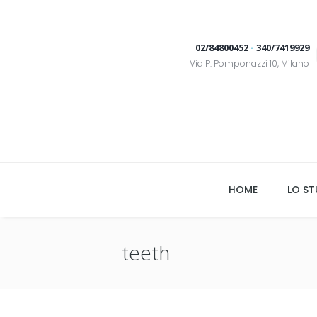
02/84800452
-
340/7419929
Via P. Pomponazzi 10, Milano
HOME
LO ST
teeth