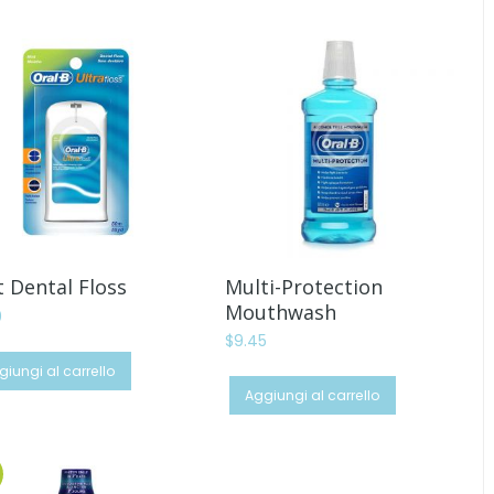
$129.00.
$89.99.
 Dental Floss
Multi-Protection
Mouthwash
0
$
9.45
giungi al carrello
Aggiungi al carrello