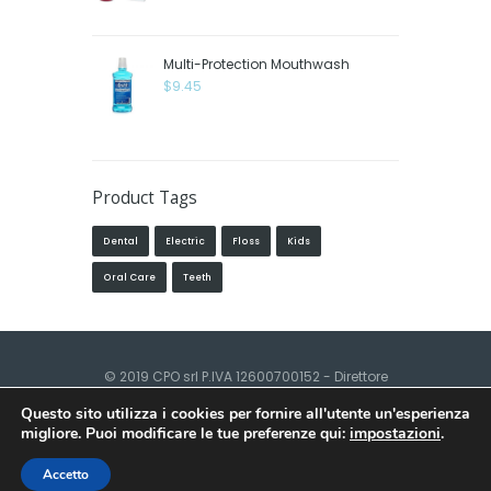
Multi-Protection Mouthwash
$
9.45
Product Tags
Dental
Electric
Floss
Kids
Oral Care
Teeth
© 2019 CPO srl P.IVA 12600700152 - Direttore
Sanitario Dott. Alfonso Adriano Bosco Albo
Questo sito utilizza i cookies per fornire all'utente un'esperienza
degli Odontoiatri di Milano n°3314 -
Privacy
migliore. Puoi modificare le tue preferenze qui:
impostazioni
.
Policy
-
Cookies Policy
-
Preferenze Cookies
-
Sviluppato da Strategia Digitali Innovea
Prenota un appuntamento online
Accetto