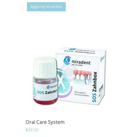
originale
attuale
Aggiungi al carrello
era:
è:
$34.00.
$19.99.
Oral Care System
$
28.00