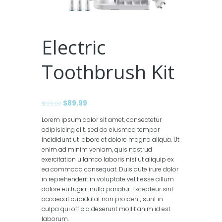
Electric
Toothbrush Kit
Il
$
89.99
Il
$
129.00
prezzo
prezzo
Lorem ipsum dolor sit amet, consectetur
originale
attuale
adipisicing elit, sed do eiusmod tempor
era:
è:
incididunt ut labore et dolore magna aliqua. Ut
$129.00.
$89.99.
enim ad minim veniam, quis nostrud
exercitation ullamco laboris nisi ut aliquip ex
ea commodo consequat. Duis aute irure dolor
in reprehenderit in voluptate velit esse cillum
dolore eu fugiat nulla pariatur. Excepteur sint
occaecat cupidatat non proident, sunt in
culpa qui officia deserunt mollit anim id est
laborum.