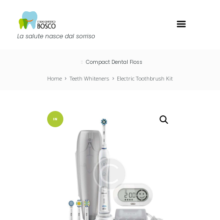
La salute nasce dal sorriso
Compact Dental Floss
Home
Teeth Whiteners
Electric Toothbrush Kit
IN
OFFERT
A!