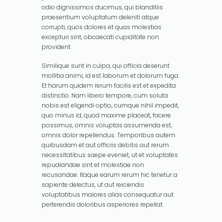
odio dignissimos ducimus, qui blanditiis
praesentium voluptatum deleniti atque
corrupti, quos dolores et quas molestias
excepturi sint, obcaecati cupiditate non
provident.
Similique sunt in culpa, qui officia deserunt
mollitia animi, id est laborum et dolorum fuga.
Et harum quidem rerum facilis est et expedita
distinctio. Nam libero tempore, cum soluta
nobis est eligendi optio, cumque nihil impedit,
quo minus id, quod maxime placeat, facere
possimus, omnis voluptas assumenda est,
omnis dolor repellendus. Temporibus autem
quibusdam et aut officiis debitis aut rerum
necessitatibus saepe eveniet, ut et voluptates
repudiandae sint et molestiae non
recusandae. Itaque earum rerum hic tenetur a
sapiente delectus, ut aut reiciendis
voluptatibus maiores alias consequatur aut
perferendis doloribus asperiores repellat.