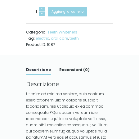
Electric
Aggiungi al carrello
Toothbrush
Kit
quantità
Categoria:
Teeth Whiteners
Tag:
electric
,
oral care
,
teeth
Product ID:
1087
Descrizione
Recensioni (0)
Descrizione
Ut enim ad minima veniam, quis nostrum
exercitationem ullam corporis suscipit
laboriosam, nisi ut aliquid ex ea commodi
consequatur? Quis autem vel eum iure
reprehenderit, qui in ea voluptate velit esse,
quam nihil molestiae consequatur, vel illum,
qui dolorem eum fugiat, quo voluptas nulla
pariatur? At vero eos et accusamus et iusto