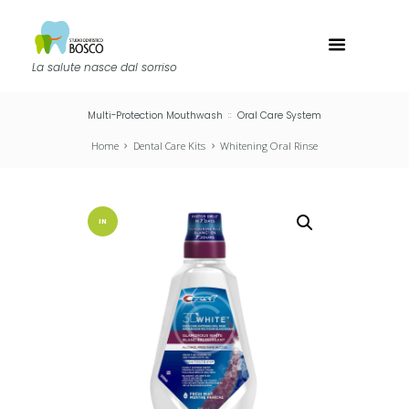
La salute nasce dal sorriso
Multi-Protection Mouthwash
Oral Care System
Home
Dental Care Kits
Whitening Oral Rinse
IN
OFFERT
A!