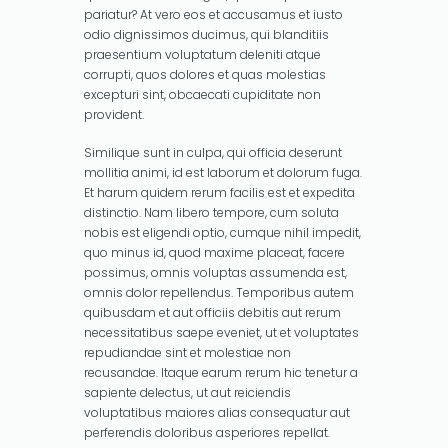
pariatur? At vero eos et accusamus et iusto
odio dignissimos ducimus, qui blanditiis
praesentium voluptatum deleniti atque
corrupti, quos dolores et quas molestias
excepturi sint, obcaecati cupiditate non
provident.
Similique sunt in culpa, qui officia deserunt
mollitia animi, id est laborum et dolorum fuga.
Et harum quidem rerum facilis est et expedita
distinctio. Nam libero tempore, cum soluta
nobis est eligendi optio, cumque nihil impedit,
quo minus id, quod maxime placeat, facere
possimus, omnis voluptas assumenda est,
omnis dolor repellendus. Temporibus autem
quibusdam et aut officiis debitis aut rerum
necessitatibus saepe eveniet, ut et voluptates
repudiandae sint et molestiae non
recusandae. Itaque earum rerum hic tenetur a
sapiente delectus, ut aut reiciendis
voluptatibus maiores alias consequatur aut
perferendis doloribus asperiores repellat.