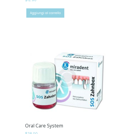
Aggiungi al carrello
Oral Care System
$
28.00