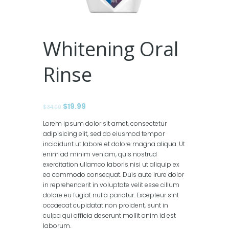
Whitening Oral
Rinse
Il
$
19.99
Il
$
34.00
prezzo
prezzo
Lorem ipsum dolor sit amet, consectetur
originale
attuale
adipisicing elit, sed do eiusmod tempor
era:
è:
incididunt ut labore et dolore magna aliqua. Ut
$34.00.
$19.99.
enim ad minim veniam, quis nostrud
exercitation ullamco laboris nisi ut aliquip ex
ea commodo consequat. Duis aute irure dolor
in reprehenderit in voluptate velit esse cillum
dolore eu fugiat nulla pariatur. Excepteur sint
occaecat cupidatat non proident, sunt in
culpa qui officia deserunt mollit anim id est
laborum.