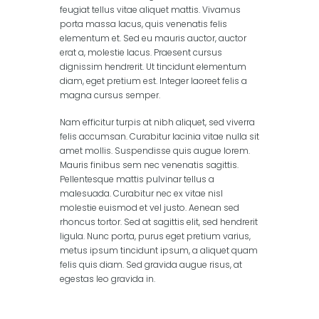
feugiat tellus vitae aliquet mattis. Vivamus
porta massa lacus, quis venenatis felis
elementum et. Sed eu mauris auctor, auctor
erat a, molestie lacus. Praesent cursus
dignissim hendrerit. Ut tincidunt elementum
diam, eget pretium est. Integer laoreet felis a
magna cursus semper.
Nam efficitur turpis at nibh aliquet, sed viverra
felis accumsan. Curabitur lacinia vitae nulla sit
amet mollis. Suspendisse quis augue lorem.
Mauris finibus sem nec venenatis sagittis.
Pellentesque mattis pulvinar tellus a
malesuada. Curabitur nec ex vitae nisl
molestie euismod et vel justo. Aenean sed
rhoncus tortor. Sed at sagittis elit, sed hendrerit
ligula. Nunc porta, purus eget pretium varius,
metus ipsum tincidunt ipsum, a aliquet quam
felis quis diam. Sed gravida augue risus, at
egestas leo gravida in.