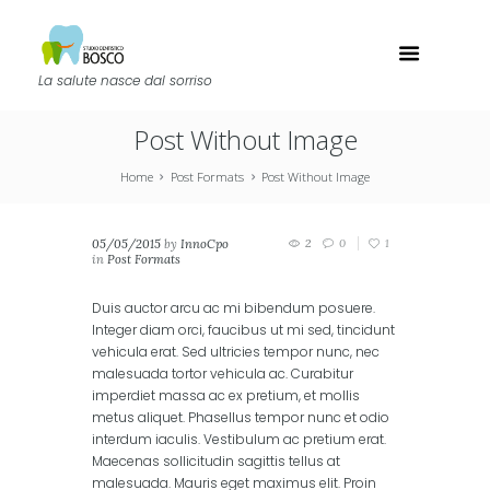
La salute nasce dal sorriso
Post Without Image
Home
Post Formats
Post Without Image
05/05/2015
by
InnoCpo
2
0
1
in
Post Formats
Duis auctor arcu ac mi bibendum posuere.
Integer diam orci, faucibus ut mi sed, tincidunt
vehicula erat. Sed ultricies tempor nunc, nec
malesuada tortor vehicula ac. Curabitur
imperdiet massa ac ex pretium, et mollis
metus aliquet. Phasellus tempor nunc et odio
interdum iaculis. Vestibulum ac pretium erat.
Maecenas sollicitudin sagittis tellus at
malesuada. Mauris eget maximus elit. Proin