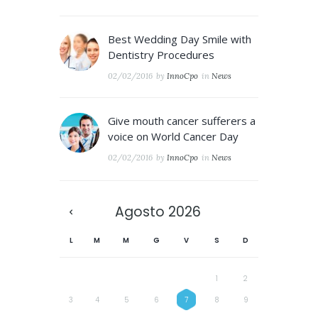
Best Wedding Day Smile with
Dentistry Procedures
02/02/2016
by
InnoCpo
in
News
Give mouth cancer sufferers a
voice on World Cancer Day
02/02/2016
by
InnoCpo
in
News
Agosto
2026
L
M
M
G
V
S
D
1
2
3
4
5
6
7
8
9