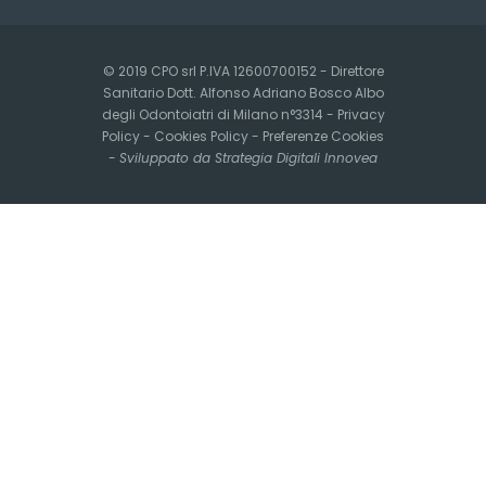
© 2019 CPO srl P.IVA 12600700152 - Direttore
Sanitario Dott. Alfonso Adriano Bosco Albo
degli Odontoiatri di Milano n°3314 -
Privacy
Policy
-
Cookies Policy
-
Preferenze Cookies
-
Sviluppato da Strategia Digitali Innovea