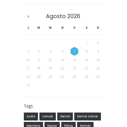
Agosto
2026
L
M
M
G
V
S
D
1
2
3
4
5
6
7
8
9
10
11
12
13
14
15
16
17
18
19
20
21
22
23
24
25
26
27
28
29
30
31
Tags
Audio
Cancer
Dental
Dental Center
Dentistry
Doctor
Filling
Format