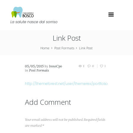
La salute nasce dal sorriso
Link Post
Home
Post Formats
Link Post
05/05/2015
by
InnoCpo
1
0
1
in
Post Formats
http://themeforest.net/user/themerex/portfolio
Add Comment
Your email address will not be published. Required fields
are marked *