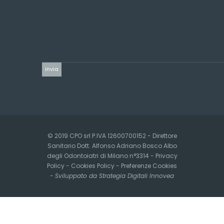
© 2019 CPO srl P.IVA 12600700152 - Direttore
Sanitario Dott. Alfonso Adriano Bosco Albo
degli Odontoiatri di Milano n°3314 -
Privacy
Policy
-
Cookies Policy
-
Preferenze Cookies
-
Sviluppato da Strategia Digitali Innovea