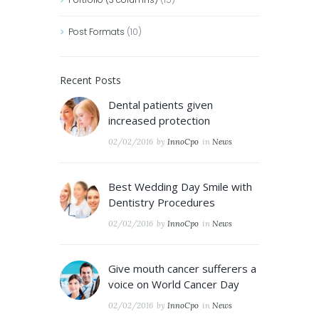
Post Formats
(10)
Recent Posts
Dental patients given
increased protection
02/02/2016
by
InnoCpo
in
News
Best Wedding Day Smile with
Dentistry Procedures
02/02/2016
by
InnoCpo
in
News
Give mouth cancer sufferers a
voice on World Cancer Day
02/02/2016
by
InnoCpo
in
News