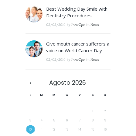
Best Wedding Day Smile with
Dentistry Procedures
02/02/2016
by
InnoCpo
in
News
Give mouth cancer sufferers a
voice on World Cancer Day
02/02/2016
by
InnoCpo
in
News
Agosto
2026
L
M
M
G
V
S
D
1
2
3
4
5
6
7
8
9
10
11
12
13
14
15
16