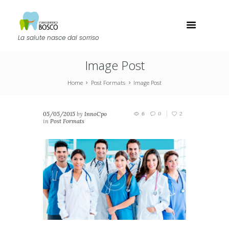
La salute nasce dal sorriso
Image Post
Home
Post Formats
Image Post
05/05/2015
by
InnoCpo
6
0
2
in
Post Formats