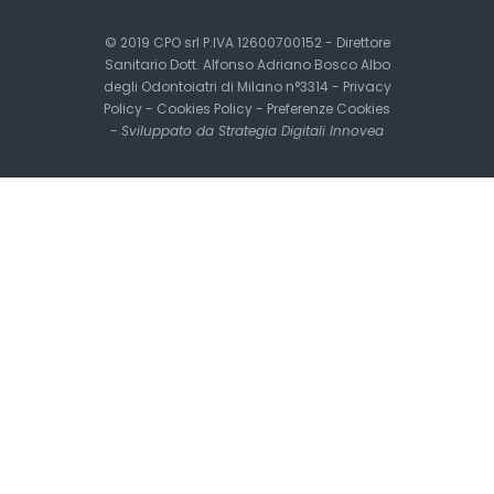
© 2019 CPO srl P.IVA 12600700152 - Direttore
Sanitario Dott. Alfonso Adriano Bosco Albo
degli Odontoiatri di Milano n°3314 -
Privacy
Policy
-
Cookies Policy
-
Preferenze Cookies
-
Sviluppato da Strategia Digitali Innovea