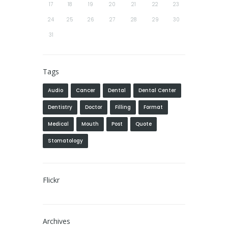
17
18
19
20
21
22
23
24
25
26
27
28
29
30
31
Tags
Audio
Cancer
Dental
Dental Center
Dentistry
Doctor
Filling
Format
Medical
Mouth
Post
Quote
Stomatology
Flickr
Archives