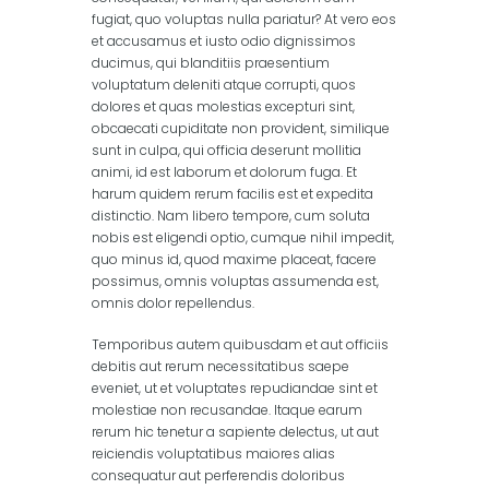
fugiat, quo voluptas nulla pariatur? At vero eos
et accusamus et iusto odio dignissimos
ducimus, qui blanditiis praesentium
voluptatum deleniti atque corrupti, quos
dolores et quas molestias excepturi sint,
obcaecati cupiditate non provident, similique
sunt in culpa, qui officia deserunt mollitia
animi, id est laborum et dolorum fuga. Et
harum quidem rerum facilis est et expedita
distinctio. Nam libero tempore, cum soluta
nobis est eligendi optio, cumque nihil impedit,
quo minus id, quod maxime placeat, facere
possimus, omnis voluptas assumenda est,
omnis dolor repellendus.
Temporibus autem quibusdam et aut officiis
debitis aut rerum necessitatibus saepe
eveniet, ut et voluptates repudiandae sint et
molestiae non recusandae. Itaque earum
rerum hic tenetur a sapiente delectus, ut aut
reiciendis voluptatibus maiores alias
consequatur aut perferendis doloribus