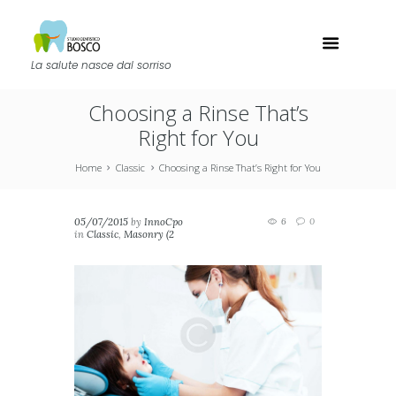
La salute nasce dal sorriso
Choosing a Rinse That’s
Right for You
Home
Classic
Choosing a Rinse That’s Right for You
05/07/2015
by
InnoCpo
6
0
in
Classic
,
Masonry (2
columns)
,
Masonry (3
columns)
,
Portfolio (2
columns)
,
Portfolio (3
columns)