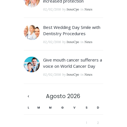
increased protection
02/02/2016
by
InnoCpo
in
News
Best Wedding Day Smile with
Dentistry Procedures
02/02/2016
by
InnoCpo
in
News
Give mouth cancer sufferers a
voice on World Cancer Day
02/02/2016
by
InnoCpo
in
News
Agosto
2026
L
M
M
G
V
S
D
1
2