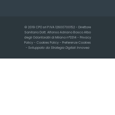
© 2019 CPO srl P.IVA 12600700152 - Direttore
Sanitario Dott. Alfonso Adriano Bosco Albo
degli Odontoiatri di Milano n°3314 -
Privacy
Policy
-
Cookies Policy
-
Preferenze Cookies
-
Sviluppato da Strategia Digitali Innovea