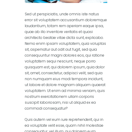
Sed ut perspiciatis, unde omnis iste natus
error sit voluptatem accusantium doloremque
laudantium, totam rem aperiam eaque ipsa,
quae ab illo inventore veritatis et quasi
architecto beatae vitae dicta sunt, explicabo.
Nemo enim ipsam voluptatem, quia voluptas
sit, aspernatur aut odit aut fugit, sed quia
consequuntur magni dolores eos, qui ratione
voluptatem sequi nesciunt, neque porro
quisquam est, qui dolorem ipsum, quia dolor
sit, amet, consectetur, adipisci velit, sed quia
non numquam eius modi tempora incidunt,
ut labore et dolore magnam aliquam quaerat
voluptatem. Ut enim ad minima veniam, quis
nostrum exercitationem ullam corporis
suscipit laboriosam, nisi ut aliquid ex ea
commodi consequatur?
Quis autem vel eum iure reprehenderit, qui in
ea voluptate velit esse, quam nihil molestiae
consequatur, vel illum, qui dolorem eum