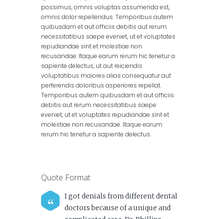
possimus, omnis voluptas assumenda est,
omnis dolor repellendus. Temporibus autem
quibusdam et aut officiis debitis aut rerum
necessitatibus saepe eveniet, ut et voluptates
repudiandae sint et molestiae non
recusandae. Itaque earum rerum hic tenetur a
sapiente delectus, ut aut reiciendis
voluptatibus maiores alias consequatur aut
perferendis doloribus asperiores repellat.
Temporibus autem quibusdam et aut officiis
debitis aut rerum necessitatibus saepe
eveniet, ut et voluptates repudiandae sint et
molestiae non recusandae. Itaque earum
rerum hic tenetur a sapiente delectus.
Quote Format
I got denials from different dental
doctors because of a unique and