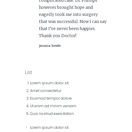
complicated case. Dr. Phillips
however brought hope and
eagerly took me into surgery
that was successful. Now I can say
that I’ve never been happier.
Thank you Doctor!
Jessica Smith
List
Lorem ipsum dolor sit
Amet consectetur
Eiusmod tempor dolore
Ut enim ad minim veniam
Quis nostrud exercitation
Lorem ipsum dolor sit