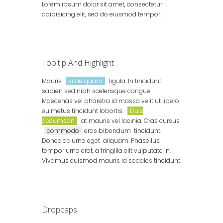
Lorem ipsum dolor sit amet, consectetur
adipisicing elit, sed do eiusmod tempor.
Tooltip And Highlight
Mauris
vitae quam
ligula. In tincidunt
sapien sed nibh scelerisque congue.
Maecenas vel pharetra id massa velit ut libero
eu metus tincidunt lobortis.
Duis
accumsan
at mauris vel lacinia. Cras cursus
commodo
eros bibendum tincidunt.
Donec ac urna eget aliquam. Phasellus
tempor urna erat, a fringilla elit vulputate in.
Vivamus euismod
mauris id sodales tincidunt.
Dropcaps