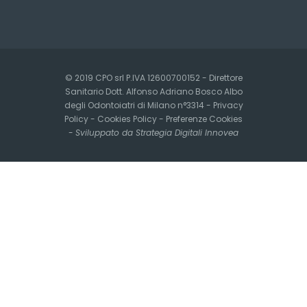
© 2019 CPO srl P.IVA 12600700152 - Direttore
Sanitario Dott. Alfonso Adriano Bosco Albo
degli Odontoiatri di Milano n°3314 -
Privacy
Policy
-
Cookies Policy
-
Preferenze Cookies
-
Sviluppato da Strategia Digitali Innovea