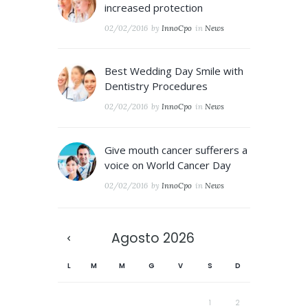
increased protection
02/02/2016
by
InnoCpo
in
News
Best Wedding Day Smile with
Dentistry Procedures
02/02/2016
by
InnoCpo
in
News
Give mouth cancer sufferers a
voice on World Cancer Day
02/02/2016
by
InnoCpo
in
News
Agosto
2026
L
M
M
G
V
S
D
1
2