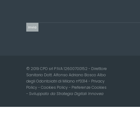
© 2019 CPO srl P.IVA 12600700152 - Direttore
Sanitario Dott. Alfonso Adriano Bosco Albo
degli Odontoiatri di Milano n°3314 -
Privacy
Policy
-
Cookies Policy
-
Preferenze Cookies
-
Sviluppato da Strategia Digitali Innovea