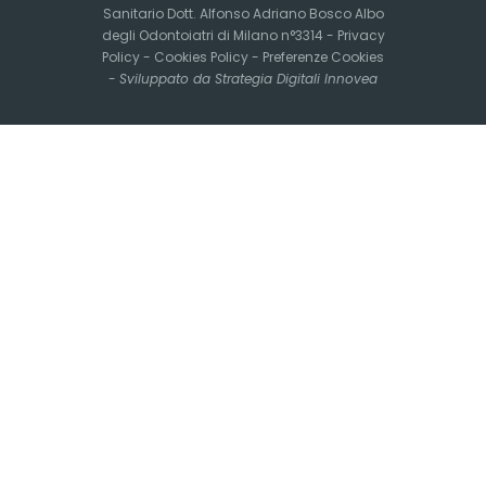
Sanitario Dott. Alfonso Adriano Bosco Albo
degli Odontoiatri di Milano n°3314 -
Privacy
Policy
-
Cookies Policy
-
Preferenze Cookies
-
Sviluppato da Strategia Digitali Innovea