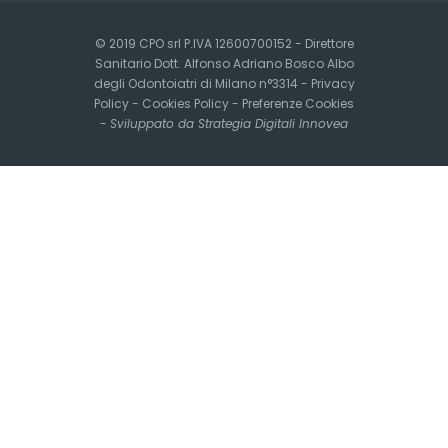
© 2019 CPO srl P.IVA 12600700152 - Direttore
Sanitario Dott. Alfonso Adriano Bosco Albo
degli Odontoiatri di Milano n°3314 -
Privacy
Policy
-
Cookies Policy
-
Preferenze Cookies
-
Sviluppato da Strategia Digitali Innovea